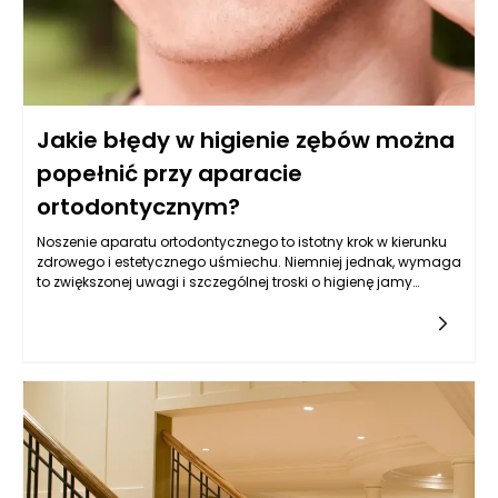
na rynku.
Jakie błędy w higienie zębów można
popełnić przy aparacie
ortodontycznym?
Noszenie aparatu ortodontycznego to istotny krok w kierunku
zdrowego i estetycznego uśmiechu. Niemniej jednak, wymaga
to zwiększonej uwagi i szczególnej troski o higienę jamy
ustnej. W przypadku ortodoncji błędy w zakresie higieny zębów
mogą prowadzić do wielu problemów, w tym do próchnicy,
chorób dziąseł oraz długotrwałych efektów
zdrowotnych. Osoby noszące aparaty ortodontyczne często
nie zdają sobie sprawy z pułapek, które mogą pojawić się w
trakcie ich użytkowania. Zrozumienie tych zagrożeń oraz
odpowiednia reakcja na nie ma kluczowe znaczenie dla
skuteczności leczenia ortodontycznego.