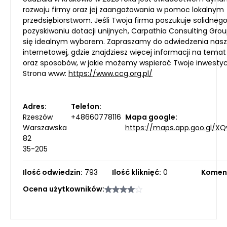
rozwoju firmy oraz jej zaangażowania w pomoc lokalnym
przedsiębiorstwom. Jeśli Twoja firma poszukuje solidneg
pozyskiwaniu dotacji unijnych, Carpathia Consulting Gr
się idealnym wyborem. Zapraszamy do odwiedzenia nasz
internetowej, gdzie znajdziesz więcej informacji na temat
oraz sposobów, w jakie możemy wspierać Twoje inwestyc
Strona www:
https://www.ccg.org.pl/
Adres:
Telefon:
Rzeszów
+48660778116
Mapa google:
Warszawska
https://maps.app.goo.gl/X
82
35-205
Ilość odwiedzin:
793
Ilość kliknięć:
0
Komen
Ocena użytkowników: