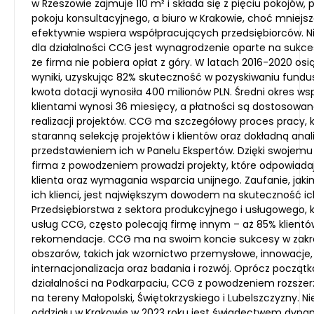
w Rzeszowie zajmuje 110 m² i składa się z pięciu pokojów, 
pokoju konsultacyjnego, a biuro w Krakowie, choć mniejsz
efektywnie wspiera współpracujących przedsiębiorców. Ni
dla działalności CCG jest wynagrodzenie oparte na sukce
że firma nie pobiera opłat z góry. W latach 2016-2020 osi
wyniki, uzyskując 82% skuteczność w pozyskiwaniu fundus
kwota dotacji wynosiła 400 milionów PLN. Średni okres ws
klientami wynosi 36 miesięcy, a płatności są dostosowa
realizacji projektów. CCG ma szczegółowy proces pracy, 
staranną selekcję projektów i klientów oraz dokładną anal
przedstawieniem ich w Panelu Ekspertów. Dzięki swojemu
firma z powodzeniem prowadzi projekty, które odpowiada
klienta oraz wymagania wsparcia unijnego. Zaufanie, jak
ich klienci, jest największym dowodem na skuteczność ich
Przedsiębiorstwa z sektora produkcyjnego i usługowego, k
usług CCG, często polecają firmę innym – aż 85% klientó
rekomendacje. CCG ma na swoim koncie sukcesy w zakr
obszarów, takich jak wzornictwo przemysłowe, innowacje,
internacjonalizacja oraz badania i rozwój. Oprócz począ
działalności na Podkarpaciu, CCG z powodzeniem rozszer
na tereny Małopolski, Świętokrzyskiego i Lubelszczyzny. 
oddziału w Krakowie w 2023 roku jest świadectwem dyn