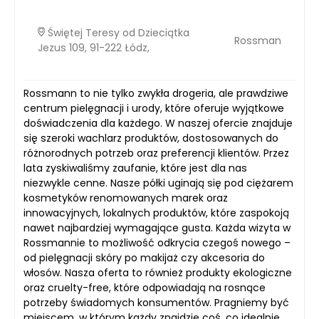
Świętej Teresy od Dzieciątka
Rossman
Jezus 109, 91-222 Łódz,
Rossmann to nie tylko zwykła drogeria, ale prawdziwe
centrum pielęgnacji i urody, które oferuje wyjątkowe
doświadczenia dla każdego. W naszej ofercie znajduje
się szeroki wachlarz produktów, dostosowanych do
różnorodnych potrzeb oraz preferencji klientów. Przez
lata zyskiwaliśmy zaufanie, które jest dla nas
niezwykle cenne. Nasze półki uginają się pod ciężarem
kosmetyków renomowanych marek oraz
innowacyjnych, lokalnych produktów, które zaspokoją
nawet najbardziej wymagające gusta. Każda wizyta w
Rossmannie to możliwość odkrycia czegoś nowego –
od pielęgnacji skóry po makijaż czy akcesoria do
włosów. Nasza oferta to również produkty ekologiczne
oraz cruelty-free, które odpowiadają na rosnące
potrzeby świadomych konsumentów. Pragniemy być
miejscem, w którym każdy znajdzie coś, co idealnie