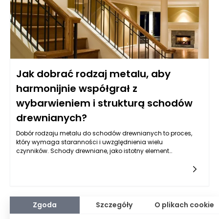
Jak dobrać rodzaj metalu, aby
harmonijnie współgrał z
wybarwieniem i strukturą schodów
drewnianych?
Dobór rodzaju metalu do schodów drewnianych to proces,
który wymaga staranności i uwzględnienia wielu
czynników. Schody drewniane, jako istotny element
architektury wnętrza, mają wpływ na ogólny styl i atmosferę
pomieszczenia. Metal, użyty w ich konstrukcji lub jako detal
wykończeniowy, powinien nie tylko spełniać funkcjonalność,
ale również harmonijnie współgrać z naturalnym wyrazem
drewna. Wybierając metal, warto zatem wartościować jego
kolor, strukturę oraz ogólną estetykę, aby stworzyć spójną
Zgoda
Szczegóły
O plikach cookie
kompozycję.