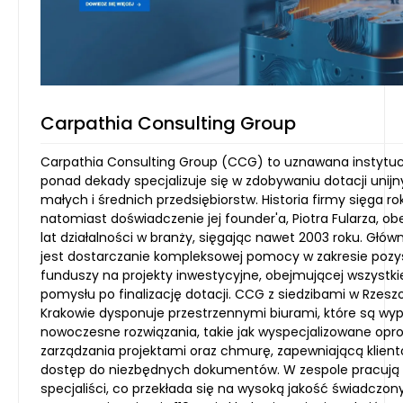
Carpathia Consulting Group
Carpathia Consulting Group (CCG) to uznawana instytucj
ponad dekady specjalizuje się w zdobywaniu dotacji unijn
małych i średnich przedsiębiorstw. Historia firmy sięga ro
natomiast doświadczenie jej founder'a, Piotra Fularza, ob
lat działalności w branży, sięgając nawet 2003 roku. G
jest dostarczanie kompleksowej pomocy w zakresie pozy
funduszy na projekty inwestycyjne, obejmującej wszystki
pomysłu po finalizację dotacji. CCG z siedzibami w Rzesz
Krakowie dysponuje przestrzennymi biurami, które są w
nowoczesne rozwiązania, takie jak wyspecjalizowane op
zarządzania projektami oraz chmurę, zapewniającą klien
dostęp do niezbędnych dokumentów. W zespole pracują
specjaliści, co przekłada się na wysoką jakość świadczony