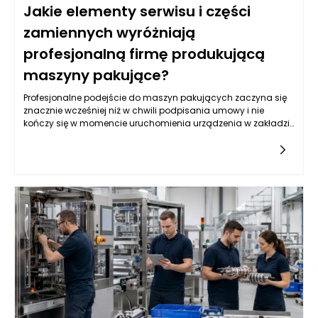
Jakie elementy serwisu i części
zamiennych wyróżniają
profesjonalną firmę produkującą
maszyny pakujące?
Profesjonalne podejście do maszyn pakujących zaczyna się
znacznie wcześniej niż w chwili podpisania umowy i nie
kończy się w momencie uruchomienia urządzenia w zakładzie
klienta. Już podczas projektowania trzeba przewidzieć, jak
maszyna będzie serwisowana, które podzespoły będą
najbardziej obciążone, jak szybko można uzyskać dostęp do
elementów eksploatacyjnych oraz jakie części powinny być
dostępne od ręki. Firma produkująca maszyny pakujące, która
traktuje serwis jako integralną część inwestycji, projektuje
urządzenia z myślą o całym cyklu życia maszyny, a nie
wyłącznie o jej pierwszym uruchomieniu. Ma to ogromne
znaczenie dla zakładów produkcyjnych, w których nawet krótki
przestój może oznaczać zatrzymanie pakowania, opóźnienia
w wysyłce, utratę ciągłości zamówień i dodatkowe koszty
organizacyjne. Dobrze zaplanowany serwis obejmuje nie tylko
reakcję na awarie, ale także przeglądy okresowe, diagnostykę,
doradztwo eksploatacyjne, wsparcie operatorów i jasny
system zamawiania części zamiennych. Dzięki temu klient wie,