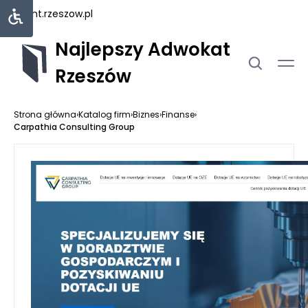
rejent.rzeszow.pl
Najlepszy Adwokat
Rzeszów
Strona główna
›
Katalog firm
›
Biznes
›
Finanse
›
Carpathia Consulting Group