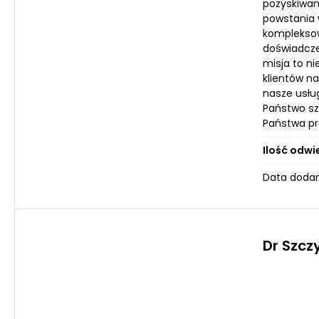
pozyskiwan
powstania 
kompleksow
doświadcze
misja to n
klientów n
nasze usłu
Państwo sz
Państwa pr
Ilość odwi
Data dodan
Dr Szcz