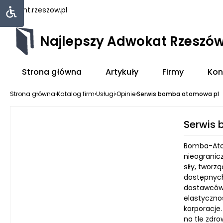
rejent.rzeszow.pl
Najlepszy Adwokat Rzeszó
Strona główna
Artykuły
Firmy
Kon
Strona główna
›
Katalog firm
›
Usługi
›
Opinie
›
Serwis bomba atomowa pl
Serwis
Bomba-Atom
nieogranic
siły, twor
dostępnych
dostawców 
elastyczno
korporacje.
na tle zdro