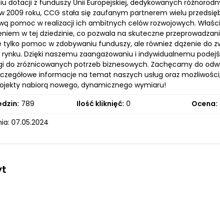
iu dotacji z funduszy Unii Europejskiej, dedykowanych różno
w 2009 roku, CCG stała się zaufanym partnerem wielu przedsięb
ą pomoc w realizacji ich ambitnych celów rozwojowych. Właścici
niem w tej dziedzinie, co pozwala na skuteczne przeprowadzan
ie tylko pomoc w zdobywaniu funduszy, ale również dążenie do z
a rynku. Dzięki naszemu zaangażowaniu i indywidualnemu podej
gi do zróżnicowanych potrzeb biznesowych. Zachęcamy do odwied
czegółowe informacje na temat naszych usług oraz możliwości, 
ojekty nabiorą nowego, dynamicznego wymiaru!
edzin:
789
Ilość kliknięć:
0
Ocena:
ia: 07.05.2024
yt