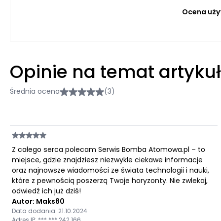
Ocena uży
Opinie na temat artyku
Średnia ocena
(3)
Z całego serca polecam Serwis Bomba Atomowa.pl – to
miejsce, gdzie znajdziesz niezwykle ciekawe informacje
oraz najnowsze wiadomości ze świata technologii i nauki,
które z pewnością poszerzą Twoje horyzonty. Nie zwlekaj,
odwiedź ich już dziś!
Autor: Maks80
Data dodania: 21.10.2024
Adres IP: ***.***.242.166