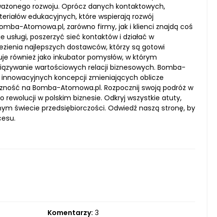
oważonego rozwoju. Oprócz danych kontaktowych,
eriałów edukacyjnych, które wspierają rozwój
Bomba-Atomowa.pl, zarówno firmy, jak i klienci znajdą coś
e usługi, poszerzyć sieć kontaktów i działać w
ezienia najlepszych dostawców, którzy są gotowi
uje również jako inkubator pomysłów, w którym
iązywanie wartościowych relacji biznesowych. Bomba-
 do innowacyjnych koncepcji zmieniających oblicze
czność na Bomba-Atomowa.pl. Rozpocznij swoją podróż w
 rewolucji w polskim biznesie. Odkryj wszystkie atuty,
żonym świecie przedsiębiorczości. Odwiedź naszą stronę, by
cesu.
Komentarzy:
3