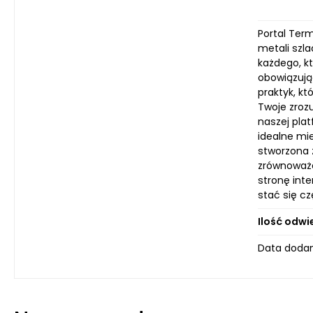
Portal Ter
metali szl
każdego, kt
obowiązując
praktyk, kt
Twoje zroz
naszej pla
idealne mie
stworzona 
zrównoważon
stronę int
stać się cz
Ilość odwi
Data dodan