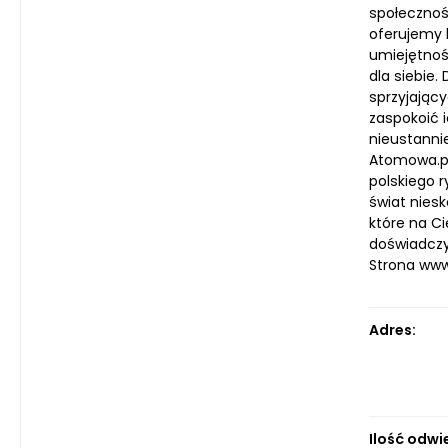
społecznoś
oferujemy 
umiejętnośc
dla siebie.
sprzyjając
zaspokoić 
nieustanni
Atomowa.pl 
polskiego 
świat niesk
które na Ci
doświadczy
Strona ww
Adres:
Ilość odwi