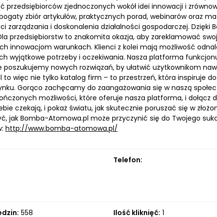
ć przedsiębiorców zjednoczonych wokół idei innowacji i zrówn
bogaty zbiór artykułów, praktycznych porad, webinarów oraz mat
i zarządzania i doskonalenia działalności gospodarczej. Dzięki 
 Dla przedsiębiorstw to znakomita okazja, aby zareklamować swoj
ych innowacjom warunkach. Klienci z kolei mają możliwość odnal
ich wyjątkowe potrzeby i oczekiwania. Nasza platforma funkcjon
e poszukujemy nowych rozwiązań, by ułatwić użytkownikom naw
to więc nie tylko katalog firm – to przestrzeń, która inspiruje
rynku. Gorąco zachęcamy do zaangażowania się w naszą społe
ończonych możliwości, które oferuje nasza platforma, i dołącz do
ebie czekają, i pokaż światu, jak skutecznie poruszać się w zło
ć, jak Bomba-Atomowa.pl może przyczynić się do Twojego suk
w:
http://www.bomba-atomowa.pl/
Telefon:
edzin:
558
Ilość kliknięć:
1