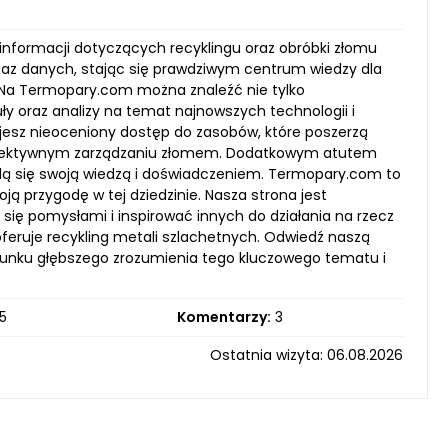
 informacji dotyczących recyklingu oraz obróbki złomu
baz danych, stając się prawdziwym centrum wiedzy dla
ży. Na Termopary.com można znaleźć nie tylko
ły oraz analizy na temat najnowszych technologii i
kujesz nieoceniony dostęp do zasobów, które poszerzą
efektywnym zarządzaniu złomem. Dodatkowym atutem
elą się swoją wiedzą i doświadczeniem. Termopary.com to
ją przygodę w tej dziedzinie. Nasza strona jest
się pomysłami i inspirować innych do działania na rzecz
 oferuje recykling metali szlachetnych. Odwiedź naszą
runku głębszego zrozumienia tego kluczowego tematu i
5
Komentarzy:
3
Ostatnia wizyta: 06.08.2026