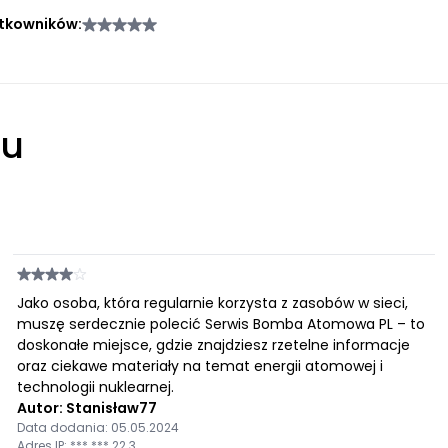
tkowników:
łu
Jako osoba, która regularnie korzysta z zasobów w sieci,
muszę serdecznie polecić Serwis Bomba Atomowa PL – to
doskonałe miejsce, gdzie znajdziesz rzetelne informacje
oraz ciekawe materiały na temat energii atomowej i
technologii nuklearnej.
Autor: Stanisław77
Data dodania: 05.05.2024
Adres IP: ***.***.22.3