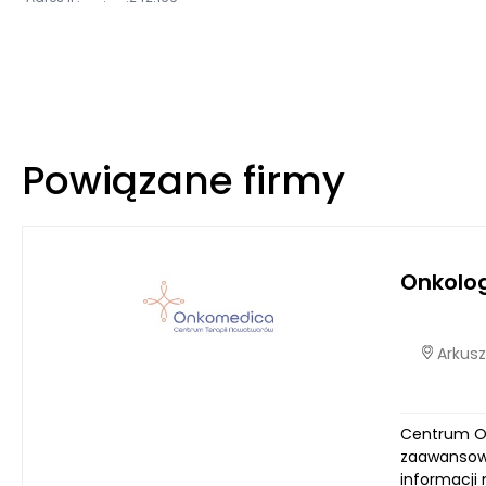
Powiązane firmy
Onkolo
Arkusz
Centrum On
zaawansowa
informacji