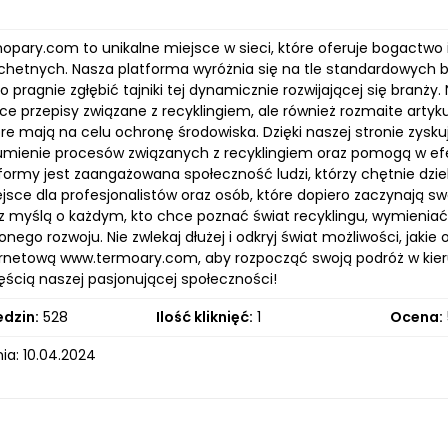
mopary.com to unikalne miejsce w sieci, które oferuje bogactwo
achetnych. Nasza platforma wyróżnia się na tle standardowych 
o pragnie zgłębić tajniki tej dynamicznie rozwijającej się bran
e przepisy związane z recyklingiem, ale również rozmaite artyku
óre mają na celu ochronę środowiska. Dzięki naszej stronie zys
umienie procesów związanych z recyklingiem oraz pomogą w 
tformy jest zaangażowana społeczność ludzi, którzy chętnie dzi
jsce dla profesjonalistów oraz osób, które dopiero zaczynają swo
z myślą o każdym, kto chce poznać świat recyklingu, wymieniać 
ego rozwoju. Nie zwlekaj dłużej i odkryj świat możliwości, jakie
ernetową www.termoary.com, aby rozpocząć swoją podróż w kie
ęścią naszej pasjonującej społeczności!
edzin:
528
Ilość kliknięć:
1
Ocena:
ia: 10.04.2024