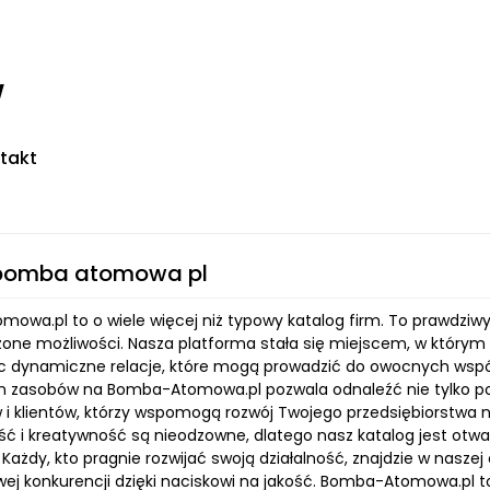
w
takt
 bomba atomowa pl
owa.pl to o wiele więcej niż typowy katalog firm. To prawdziwy 
zone możliwości. Nasza platforma stała się miejscem, w którym
ząc dynamiczne relacje, które mogą prowadzić do owocnych wspó
 zasobów na Bomba-Atomowa.pl pozwala odnaleźć nie tylko pot
i klientów, którzy wspomogą rozwój Twojego przedsiębiorstwa n
ść i kreatywność są nieodzowne, dlatego nasz katalog jest otw
 Każdy, kto pragnie rozwijać swoją działalność, znajdzie w nasz
wej konkurencji dzięki naciskowi na jakość. Bomba-Atomowa.pl to