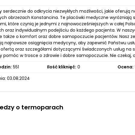
serdecznie do odkrycia niezwykłych możliwości, jakie oferują 
ych obrzeżach Konstancina. Te placówki medyczne wyróżniają
mi, które czynią je jednymi z najnowocześniejszych w całej Pols
 oraz indywidualnym podejściu do każdego pacjenta. W naszych 
le także o komfort oraz dobre samopoczucie pacjentów. Nasz zes
ją najnowsze osiągnięcia medycyny, aby zapewnić Państwu usł
ą ofertą oraz szczegółami dotyczącymi świadczonych usług na st
 pomóc w trosce o zdrowie i dobre samopoczucie. Nie czekaj, o
edzin:
551
Ilość kliknięć:
0
Ocena:
ia: 03.08.2024
iedzy o termoparach