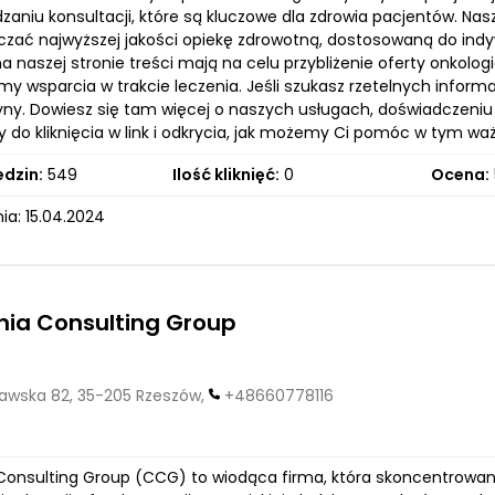
zaniu konsultacji, które są kluczowe dla zdrowia pacjentów. Nas
czać najwyższej jakości opiekę zdrowotną, dostosowaną do ind
 naszej stronie treści mają na celu przybliżenie oferty onkolo
amy wsparcia w trakcie leczenia. Jeśli szukasz rzetelnych infor
ryny. Dowiesz się tam więcej o naszych usługach, doświadczeniu 
do kliknięcia w link i odkrycia, jak możemy Ci pomóc w tym wa
edzin:
549
Ilość kliknięć:
0
Ocena:
ia: 15.04.2024
ia Consulting Group
wska 82, 35-205 Rzeszów,
+48660778116
Consulting Group (CCG) to wiodąca firma, która skoncentrowana