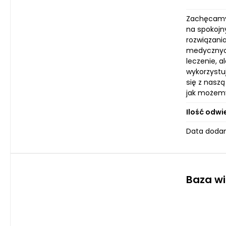
Zachęcamy 
na spokojn
rozwiązania
medycznych
leczenie, a
wykorzystu
się z nasz
jak możemy
Ilość odwi
Data dodan
Baza w