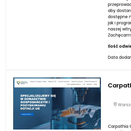
przeprowad
aby dostar
dostępne na
jak i progr
naszej wit
Zachęcamy 
Ilość odwi
Data dodan
Carpath
Warsza
Carpathia 