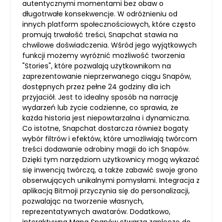
autentycznymi momentami bez obaw o
długotrwałe konsekwencje. W odróżnieniu od
innych platform społecznościowych, które często
promują trwałość treści, Snapchat stawia na
chwilowe doświadczenia. Wśród jego wyjątkowych
funkcji możemy wyróżnić możliwość tworzenia
"Stories", które pozwalają użytkownikom na
zaprezentowanie nieprzerwanego ciągu Snapów,
dostępnych przez pełne 24 godziny dla ich
przyjaciół. Jest to idealny sposób na narrację
wydarzeń lub życie codzienne, co sprawia, że
każda historia jest niepowtarzalna i dynamiczna.
Co istotne, Snapchat dostarcza również bogaty
wybór filtrów i efektów, które umożliwiają twórcom
treści dodawanie odrobiny magii do ich Snapów.
Dzięki tym narzędziom użytkownicy mogą wykazać
się inwencją twórczą, a także zabawić swoje grono
obserwujących unikalnymi pomysłami. Integracja z
aplikacją Bitmoji przyczynia się do personalizacji,
pozwalając na tworzenie własnych,
reprezentatywnych awatarów. Dodatkowo,
interaktywna Mapa Snapów stwarza zaplecze do