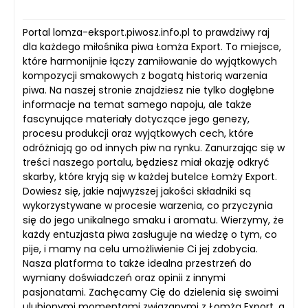
Portal lomza-eksport.piwosz.info.pl to prawdziwy raj
dla każdego miłośnika piwa Łomża Export. To miejsce,
które harmonijnie łączy zamiłowanie do wyjątkowych
kompozycji smakowych z bogatą historią warzenia
piwa. Na naszej stronie znajdziesz nie tylko dogłębne
informacje na temat samego napoju, ale także
fascynujące materiały dotyczące jego genezy,
procesu produkcji oraz wyjątkowych cech, które
odróżniają go od innych piw na rynku. Zanurzając się w
treści naszego portalu, będziesz miał okazję odkryć
skarby, które kryją się w każdej butelce Łomży Export.
Dowiesz się, jakie najwyższej jakości składniki są
wykorzystywane w procesie warzenia, co przyczynia
się do jego unikalnego smaku i aromatu. Wierzymy, że
każdy entuzjasta piwa zasługuje na wiedzę o tym, co
pije, i mamy na celu umożliwienie Ci jej zdobycia.
Nasza platforma to także idealna przestrzeń do
wymiany doświadczeń oraz opinii z innymi
pasjonatami. Zachęcamy Cię do dzielenia się swoimi
ulubionymi momentami związanymi z Łomżą Export, a