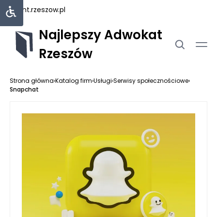
rejent.rzeszow.pl
Najlepszy Adwokat
Rzeszów
Strona główna
›
Katalog firm
›
Usługi
›
Serwisy społecznościowe
›
Snapchat