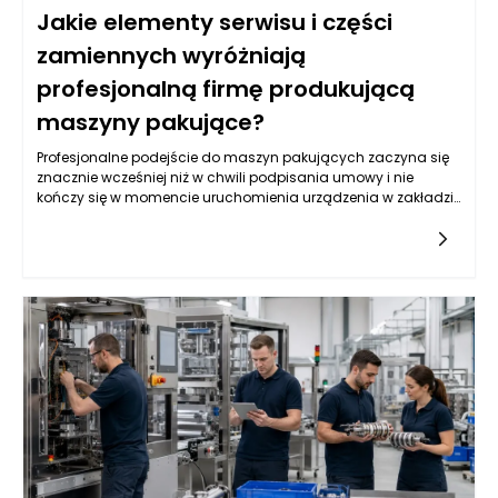
Jakie elementy serwisu i części
zamiennych wyróżniają
profesjonalną firmę produkującą
maszyny pakujące?
Profesjonalne podejście do maszyn pakujących zaczyna się
znacznie wcześniej niż w chwili podpisania umowy i nie
kończy się w momencie uruchomienia urządzenia w zakładzie
klienta. Już podczas projektowania trzeba przewidzieć, jak
maszyna będzie serwisowana, które podzespoły będą
najbardziej obciążone, jak szybko można uzyskać dostęp do
elementów eksploatacyjnych oraz jakie części powinny być
dostępne od ręki. Firma produkująca maszyny pakujące, która
traktuje serwis jako integralną część inwestycji, projektuje
urządzenia z myślą o całym cyklu życia maszyny, a nie
wyłącznie o jej pierwszym uruchomieniu. Ma to ogromne
znaczenie dla zakładów produkcyjnych, w których nawet krótki
przestój może oznaczać zatrzymanie pakowania, opóźnienia
w wysyłce, utratę ciągłości zamówień i dodatkowe koszty
organizacyjne. Dobrze zaplanowany serwis obejmuje nie tylko
reakcję na awarie, ale także przeglądy okresowe, diagnostykę,
doradztwo eksploatacyjne, wsparcie operatorów i jasny
system zamawiania części zamiennych. Dzięki temu klient wie,