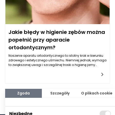
warto poznać kluczowe kroki i sprawdzone strategie, które
zapewnią jej skuteczną realizację.
Jakie błędy w higienie zębów można
popełnić przy aparacie
ortodontycznym?
Noszenie aparatu ortodontycznego to istotny krok w kierunku
zdrowego i estetycznego uśmiechu. Niemniej jednak, wymaga
to zwiększonej uwagi i szczególnej troski o higienę jamy
ustnej. W przypadku ortodoncji błędy w zakresie higieny zębów
mogą prowadzić do wielu problemów, w tym do próchnicy,
chorób dziąseł oraz długotrwałych efektów
zdrowotnych. Osoby noszące aparaty ortodontyczne często
nie zdają sobie sprawy z pułapek, które mogą pojawić się w
trakcie ich użytkowania. Zrozumienie tych zagrożeń oraz
Zgoda
Szczegóły
O plikach cookie
odpowiednia reakcja na nie ma kluczowe znaczenie dla
skuteczności leczenia ortodontycznego.
Niezbędne