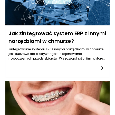
większej satysfakcji klientów oraz poprawy konkurencyjności
na rynku.
Jak zintegrować system ERP z innymi
narzędziami w chmurze?
Zintegrowanie systemu ERP z innymi narzędziami w chmurze
jest kluczowe dla efektywnego funkcjonowania
nowoczesnych przedsiębiorstw. W szczególności firmy, które
dążą do minimalizacji kosztów oraz zwiększenia
elastyczności operacyjnej, mogą dzięki integracjom
chmurowym zbudować solidne podstawy do dynamicznego
rozwoju i lepszego podejmowania decyzji. Wykorzystanie
nowoczesnych rozwiązań opartych na chmurze umożliwia
dostęp do danych z wielu źródeł w czasie rzeczywistym, co
przekłada się na bardziej precyzyjną analizę wskaźników
wydajności oraz podejmowanie trafnych, strategicznych
decyzji. Co więcej, integracja systemów ułatwia
automatyzację procesów, eliminując zbędne operacje
manualne i zwiększając efektywność pracy zespołów. Aby
jednak integracja systemu ERP przyniosła realne korzyści,