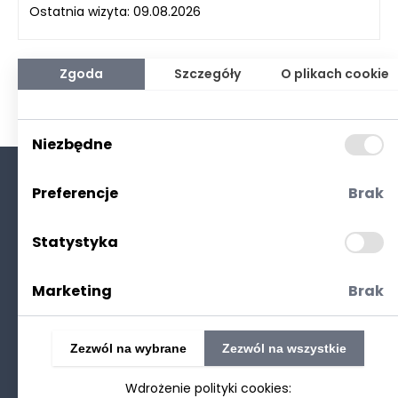
Ostatnia wizyta: 09.08.2026
Zgoda
Szczegóły
O plikach cookie
Niezbędne
Preferencje
Brak
O nas
Kontakt
Statystyka
Polityka prywatności
(RODO. Cookies)
Marketing
Brak
Zezwól na wybrane
Zezwól na wszystkie
Wdrożenie polityki cookies:
©2025 Realizacja
strony www
: Technetium.pl