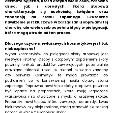
dermatologiczna, która dotyka wiele osób, zarówno
dzieci, jak i dorosłych.
Skóra atopowa
charakteryzuje się suchością, świądem oraz
tendencją do stanu zapalnego.
Skuteczne
nawilżenie jest kluczowe w zarządzaniu objawami tej
choroby, ale wiele osób popełnia błędy w pielęgnacji,
które mogą utrudniać ten proces.
Dlaczego użycie niewłaściwych kosmetyków jest tak
niebezpieczne?
Wybór kosmetyków do pielęgnacji skóry atopowej jest
niezwykle istotny. Osoby z atopowym zapaleniem skóry
powinny unikać produktów zawierających potencjalnie
drażniące składniki, takie jak alkohol, sztuczne zapachy
czy barwniki. Kosmetyki te mogą prowadzić do
podrażnień, co w konsekwencji nasila objawy stanu
zapalnego. Poprawne nawilżenie skóry atopowej powinno
być oparte na preparatach, które mają łagodzące
właściwości i są stworzone z myślą o wrażliwej skórze.
Preparaty nawilżające, które zawierają ceramidy, kwas
hialuronowy czy oleje roślinne, mogą stanowić skuteczną
pomoc w walce z suchością skóry.