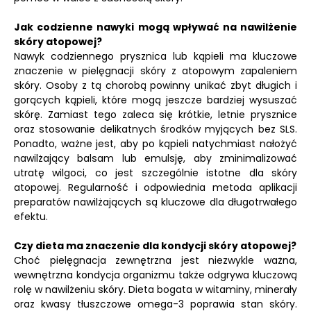
Jak codzienne nawyki mogą wpływać na nawilżenie
skóry atopowej?
Nawyk codziennego prysznica lub kąpieli ma kluczowe
znaczenie w pielęgnacji skóry z atopowym zapaleniem
skóry. Osoby z tą chorobą powinny unikać zbyt długich i
gorących kąpieli, które mogą jeszcze bardziej wysuszać
skórę. Zamiast tego zaleca się krótkie, letnie prysznice
oraz stosowanie delikatnych środków myjących bez SLS.
Ponadto, ważne jest, aby po kąpieli natychmiast nałożyć
nawilżający balsam lub emulsję, aby zminimalizować
utratę wilgoci, co jest szczególnie istotne dla skóry
atopowej. Regularność i odpowiednia metoda aplikacji
preparatów nawilżających są kluczowe dla długotrwałego
efektu.
Czy dieta ma znaczenie dla kondycji skóry atopowej?
Choć pielęgnacja zewnętrzna jest niezwykle ważna,
wewnętrzna kondycja organizmu także odgrywa kluczową
rolę w nawilżeniu skóry. Dieta bogata w witaminy, minerały
oraz kwasy tłuszczowe omega-3 poprawia stan skóry.