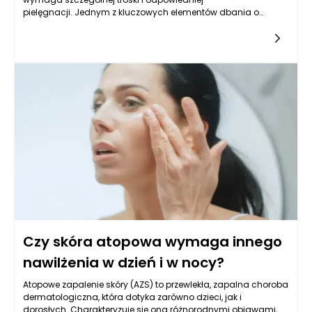
pielęgnacji. Jednym z kluczowych elementów dbania o
zdrowie tej skóry jest jej nawilżanie. Niewłaściwie nawilżona
skóra atopowa może prowadzić do zaostrzenia objawów
atopowego zapalenia skóry, co może znacząco wpłynąć na
komfort życia osoby z tym schorzeniem. Rozpoznanie
niewystarczającego nawilżenia jest zatem niezwykle istotne
dla skutecznego zarządzania atopowym zapaleniem skóry.
Czy skóra atopowa wymaga innego
nawilżenia w dzień i w nocy?
Atopowe zapalenie skóry (AZS) to przewlekła, zapalna choroba
dermatologiczna, która dotyka zarówno dzieci, jak i
dorosłych. Charakteryzuje się ona różnorodnymi objawami,