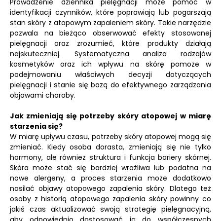
Prowadzenie dziennika pielęgnacji może pomóc w
identyfikacji czynników, które poprawiają lub pogarszają
stan skóry z atopowym zapaleniem skóry. Takie narzędzie
pozwala na bieżąco obserwować efekty stosowanej
pielęgnacji oraz zrozumieć, które produkty działają
najskuteczniej. Systematyczna analiza rodzajów
kosmetyków oraz ich wpływu na skórę pomoże w
podejmowaniu właściwych decyzji dotyczących
pielęgnacji i stanie się bazą do efektywnego zarządzania
objawami choroby.
Jak zmieniają się potrzeby skóry atopowej w miarę
starzenia się?
W miarę upływu czasu, potrzeby skóry atopowej mogą się
zmieniać. Kiedy osoba dorasta, zmieniają się nie tylko
hormony, ale również struktura i funkcja bariery skórnej.
Skóra może stać się bardziej wrażliwa lub podatna na
nowe alergeny, a proces starzenia może dodatkowo
nasilać objawy atopowego zapalenia skóry. Dlatego też
osoby z historią atopowego zapalenia skóry powinny co
jakiś czas aktualizować swoją strategię pielęgnacyjną,
aby odpowiednio dostosować ją do współczesnych