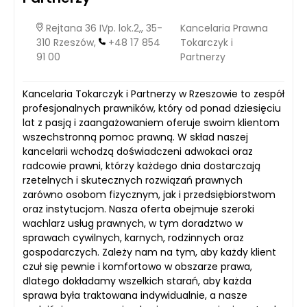
Rejtana 36 IVp. lok.2,, 35-
Kancelaria Prawna
310 Rzeszów,
+48 17 854
Tokarczyk i
91 00
Partnerzy
Kancelaria Tokarczyk i Partnerzy w Rzeszowie to zespół
profesjonalnych prawników, który od ponad dziesięciu
lat z pasją i zaangażowaniem oferuje swoim klientom
wszechstronną pomoc prawną. W skład naszej
kancelarii wchodzą doświadczeni adwokaci oraz
radcowie prawni, którzy każdego dnia dostarczają
rzetelnych i skutecznych rozwiązań prawnych
zarówno osobom fizycznym, jak i przedsiębiorstwom
oraz instytucjom. Nasza oferta obejmuje szeroki
wachlarz usług prawnych, w tym doradztwo w
sprawach cywilnych, karnych, rodzinnych oraz
gospodarczych. Zależy nam na tym, aby każdy klient
czuł się pewnie i komfortowo w obszarze prawa,
dlatego dokładamy wszelkich starań, aby każda
sprawa była traktowana indywidualnie, a nasze