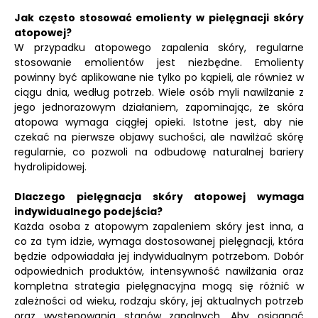
Jak często stosować emolienty w pielęgnacji skóry
atopowej?
W przypadku atopowego zapalenia skóry, regularne
stosowanie emolientów jest niezbędne. Emolienty
powinny być aplikowane nie tylko po kąpieli, ale również w
ciągu dnia, według potrzeb. Wiele osób myli nawilżanie z
jego jednorazowym działaniem, zapominając, że skóra
atopowa wymaga ciągłej opieki. Istotne jest, aby nie
czekać na pierwsze objawy suchości, ale nawilżać skórę
regularnie, co pozwoli na odbudowę naturalnej bariery
hydrolipidowej.
Dlaczego pielęgnacja skóry atopowej wymaga
indywidualnego podejścia?
Każda osoba z atopowym zapaleniem skóry jest inna, a
co za tym idzie, wymaga dostosowanej pielęgnacji, która
będzie odpowiadała jej indywidualnym potrzebom. Dobór
odpowiednich produktów, intensywność nawilżania oraz
kompletna strategia pielęgnacyjna mogą się różnić w
zależności od wieku, rodzaju skóry, jej aktualnych potrzeb
oraz występowania stanów zapalnych. Aby osiągnąć