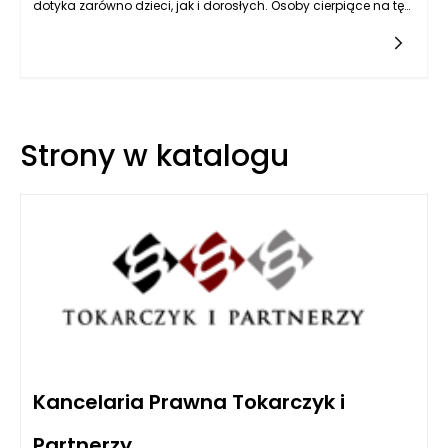
dotyka zarówno dzieci, jak i dorosłych. Osoby cierpiące na tę
chorobę muszą szczególnie dbać o pielęgnację skóry,
ponieważ ich skóra jest niemal zawsze wrażliwa, skłonna do
podrażnień i stanów zapalnych. Odpowiednie nawilżenie jest
kluczowe w leczeniu AZS, jednak wiele kosmetyków
dostępnych na rynku może zawierać składniki, które w
rzeczywistości pogarszają stan skóry. Wybór kosmetyków
wymaga więc dużej ostrożności i wiedzy.
Strony w katalogu
Kancelaria Prawna Tokarczyk i
Partnerzy