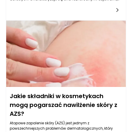
takimi jak suchość, swędzenie, zaczerwienienie oraz skłonność
do podrażnień. Z uwagi na specyfikę atopowego zapalenia
skóry, pielęgnacja oparte na nawilżaniu staje się kluczowym
elementem terapii, a pytanie o to, czy skóra atopowa wymaga
innego nawilżenia w ciągu dnia i w nocy, jest bardzo
istotne. Odpowiedź na to pytanie nie jest prosta, bowiem
czynniki, które wpływają na kondycję skóry, różnią się w
zależności od pory dnia oraz specyficznych potrzeb skóry
pacjenta.
Jakie składniki w kosmetykach
mogą pogarszać nawilżenie skóry z
AZS?
Atopowe zapalenie skóry (AZS) jest jednym z
powszechniejszych problemów dermatologicznych, który