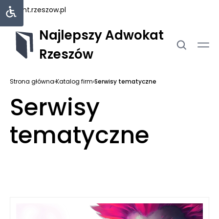
rejent.rzeszow.pl
Najlepszy Adwokat
Rzeszów
Strona główna
›
Katalog firm
›
Serwisy tematyczne
Serwisy
tematyczne