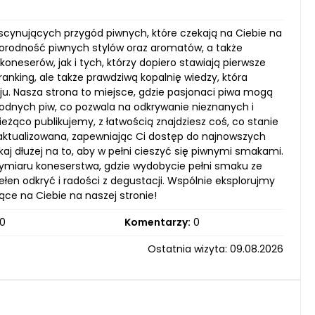
scynujących przygód piwnych, które czekają na Ciebie na
żnorodność piwnych stylów oraz aromatów, a także
eserów, jak i tych, którzy dopiero stawiają pierwsze
ranking, ale także prawdziwą kopalnię wiedzy, która
u. Nasza strona to miejsce, gdzie pasjonaci piwa mogą
odnych piw, co pozwala na odkrywanie nieznanych i
żąco publikujemy, z łatwością znajdziesz coś, co stanie
aktualizowana, zapewniając Ci dostęp do najnowszych
aj dłużej na to, aby w pełni cieszyć się piwnymi smakami.
ymiaru koneserstwa, gdzie wydobycie pełni smaku ze
łen odkryć i radości z degustacji. Wspólnie eksplorujmy
ące na Ciebie na naszej stronie!
0
Komentarzy:
0
Ostatnia wizyta: 09.08.2026