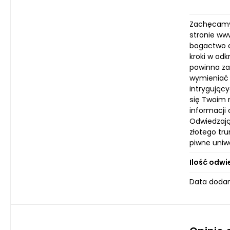
Zachęcamy 
stronie ww
bogactwo c
kroki w odk
powinna za
wymieniać 
intrygując
się Twoim 
informacji 
Odwiedzają
złotego tru
piwne uniwe
Ilość odwi
Data dodan