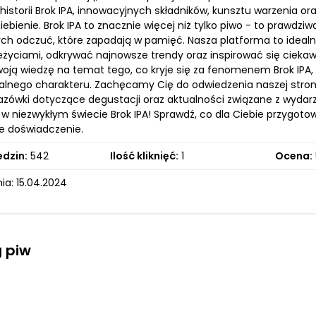
historii Brok IPA, innowacyjnych składników, kunsztu warzenia o
ebienie. Brok IPA to znacznie więcej niż tylko piwo - to prawdz
ch odczuć, które zapadają w pamięć. Nasza platforma to idealne
eżyciami, odkrywać najnowsze trendy oraz inspirować się ciek
oją wiedzę na temat tego, co kryje się za fenomenem Brok IPA, a
alnego charakteru. Zachęcamy Cię do odwiedzenia naszej strony 
zówki dotyczące degustacji oraz aktualności związane z wydarz
ę w niezwykłym świecie Brok IPA! Sprawdź, co dla Ciebie przygot
e doświadczenie.
edzin:
542
Ilość kliknięć:
1
Ocena:
ia: 15.04.2024
 piw