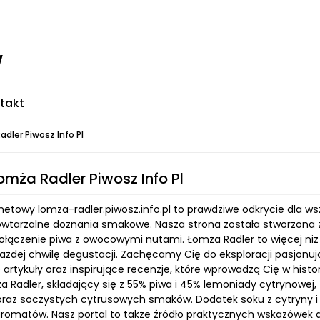
w
takt
adler Piwosz Info Pl
Lomża Radler Piwosz Info Pl
rnetowy lomza-radler.piwosz.info.pl to prawdziwe odkrycie dla w
owtarzalne doznania smakowe. Nasza strona została stworzona z 
ołączenie piwa z owocowymi nutami. Łomża Radler to więcej niż 
każdej chwilę degustacji. Zachęcamy Cię do eksploracji pasjonu
artykuły oraz inspirujące recenzje, które wprowadzą Cię w histo
ża Radler, składający się z 55% piwa i 45% lemoniady cytrynow
raz soczystych cytrusowych smaków. Dodatek soku z cytryny i li
aromatów. Nasz portal to także źródło praktycznych wskazówek d