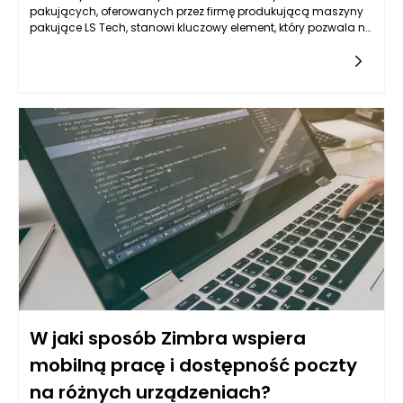
pakujących, oferowanych przez firmę produkującą maszyny
pakujące LS Tech, stanowi kluczowy element, który pozwala na
znaczne zwiększenie efektywności procesów produkcyjnych.
Dzięki zaawansowanym algorytmom i technologiom
monitorowania, maszyny te są w stanie dostosować swoje
ustawienia w czasie rzeczywistym do zmieniających się
warunków, takich jak zmiany w właściwościach materiałów
pakowanych czy różnice w wydajności produkcji. Takie
podejście nie tylko eliminuje ryzyko błędów ludzkich, ale także
ogranicza straty materiałowe i czasowe. Przykładowo, w
przypadku zmian w wilgotności powietrza lub temperaturze,
automatyczne korekty parametrów umożliwiają utrzymanie
stabilności i jakości procesu pakowania, co prowadzi do
większej satysfakcji klientów oraz poprawy konkurencyjności
na rynku.
W jaki sposób Zimbra wspiera
mobilną pracę i dostępność poczty
na różnych urządzeniach?