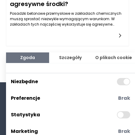
agresywne środki?
Posadzki betonowe przemysłowe w zakładach chemicznych
muszą sprostać niezwykle wymagającym warunkom. W
zakładach tych najczęściej wykorzystuje się agresywne
chemikalia, które mogą być bardzo szkodliwe dla podłoża. W
związku z tym, posadzki muszą charakteryzować się
odpowiednimi właściwościami, aby nie tylko zapewnić
trwałość, ale również bezpieczeństwo oraz wygodę w
użytkowaniu. Dobrze zaprojektowane posadzki betonowe
przemysłowe powinny posiadać wysoką odporność na
Zgoda
Szczegóły
O plikach cookie
chemikalia, aby minimalizować ryzyko ich degradacji oraz
wystąpienia niebezpiecznych sytuacji.
Niezbędne
Preferencje
Brak
O nas
Kontakt
Statystyka
Polityka prywatności
(RODO. Cookies)
Marketing
Brak