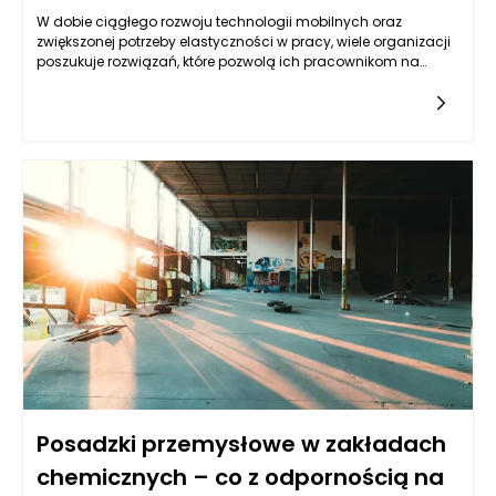
W dobie ciągłego rozwoju technologii mobilnych oraz
zwiększonej potrzeby elastyczności w pracy, wiele organizacji
poszukuje rozwiązań, które pozwolą ich pracownikom na
dostęp do narzędzi i informacji w dowolnym czasie i z
dowolnego miejsca. Wdrożenie Zimbra w firmie to krok, który
znacząco poprawia mobilność pracy oraz dostępność
poczty na różnych urządzeniach. Zimbra to kompleksowy
system poczty elektronicznej, który integruje w sobie
współpracę, zarządzanie kalendarzem oraz zadaniami, co
czyni go idealnym rozwiązaniem dla współczesnej, zdalnej i
hybrydowej pracy. Dzięki Zimbra, użytkownicy mogą korzystać
ze swojego konta e-mail oraz z innych funkcji na różnych
urządzeniach, takich jak smartfony, tablety, czy laptopy,
niezależnie od tego, czy są w biurze, w podróży czy w domu.
Posadzki przemysłowe w zakładach
chemicznych – co z odpornością na