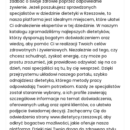
zadbać o swoje zdrowie poprzez odpowiednie
żywienie. Jeżeli poszukujesz sprawdzonych
specjalistów w dziedzinie dietetyki w Rzeszowie, to
nasza platforma jest idealnym miejscem, które ułatwi
Ci odnalezienie ekspertów w tej dziedzinie. W naszym
katalogu zgromadziliśmy najlepszych dietetyków,
którzy dysponują bogatym doświadczeniem oraz
wiedzą, aby pomóc Ci w realizacji Twoich celów
zdrowotnych i żywieniowych. Niezależnie od tego, czy
chcesz schudnąć, zyskać energię, czy może po
prostu zrozumieć, jak prawidłowo odżywiać się na co
dzień, nasi specjaliści są tu, by cię wesprzeć. Dzięki
przejrzystemu układowi naszego portalu, szybko
odnajdziesz dietetyka, którego metody pracy
odpowiadają Twoim potrzebom. Każdy ze specjalistów
został starannie wybrany, a ich profile zawierają
szczegółowe informacje na temat doświadczenia,
oferowanych usług oraz opinii klientów, co ułatwia
podjęcie świadomej decyzji. Zachęcamy Cię do
odwiedzenia strony www.dietetycy.rzeszow.pl, aby
odkryć bogactwo możliwości, jakie oferuje nasza
platforma. Dzięki niej Twoja droga do zdrowego stylu