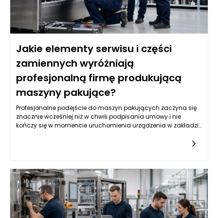
Jakie elementy serwisu i części
zamiennych wyróżniają
profesjonalną firmę produkującą
maszyny pakujące?
Profesjonalne podejście do maszyn pakujących zaczyna się
znacznie wcześniej niż w chwili podpisania umowy i nie
kończy się w momencie uruchomienia urządzenia w zakładzie
klienta. Już podczas projektowania trzeba przewidzieć, jak
maszyna będzie serwisowana, które podzespoły będą
najbardziej obciążone, jak szybko można uzyskać dostęp do
elementów eksploatacyjnych oraz jakie części powinny być
dostępne od ręki. Firma produkująca maszyny pakujące, która
traktuje serwis jako integralną część inwestycji, projektuje
urządzenia z myślą o całym cyklu życia maszyny, a nie
wyłącznie o jej pierwszym uruchomieniu. Ma to ogromne
znaczenie dla zakładów produkcyjnych, w których nawet krótki
przestój może oznaczać zatrzymanie pakowania, opóźnienia