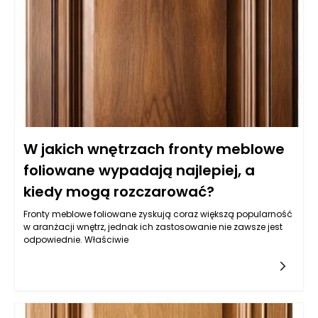
ogranicza straty materiałowe i czasowe. Przykładowo, w
przypadku zmian w wilgotności powietrza lub temperaturze,
automatyczne korekty parametrów umożliwiają utrzymanie
stabilności i jakości procesu pakowania, co prowadzi do
większej satysfakcji klientów oraz poprawy konkurencyjności
na rynku.
W jakich wnętrzach fronty meblowe
foliowane wypadają najlepiej, a
kiedy mogą rozczarować?
Fronty meblowe foliowane zyskują coraz większą popularność
w aranżacji wnętrz, jednak ich zastosowanie nie zawsze jest
odpowiednie. Właściwie