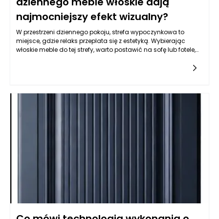
dziennego meble włoskie dają
najmocniejszy efekt wizualny?
W przestrzeni dziennego pokoju, strefa wypoczynkowa to
miejsce, gdzie relaks przeplata się z estetyką. Wybierając
włoskie meble do tej strefy, warto postawić na sofę lub fotele,
które nie tylko zapewniają komfort, ale również są wyrazem
klasy i elegancji. Meble włoskie, wyróżniające się finezyjnym
wzornictwem i wysoką jakością wykonania, doskonale
wpisują się w nowoczesne kanony aranżacyjne. Właściwie
dobrane, stają się nie tylko funkcjonalnym wyposażeniem, ale
także centralnym punktem całego wnętrza. Sofy z włoskiego
designu często łączą w sobie prostotę formy z
zaawansowaną technologią produkcji, co sprawia, że
wykorzystywane materiały są nie tylko estetyczne, lecz także
trwałe. Wybierając meble premium, klienci mogą liczyć na
precyzyjne wykończenie detali, które w subtelny sposób
podkreślają charakter przestrzeni. W rezultacie, stworzenie
prawdziwego miejsca relaksu staje się łatwe, gdy na kanapie
z eleganckimi poduszkami połączymy styl z komfortem.
Co mówi technologia wykonania o