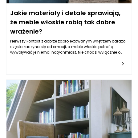
Jakie materiały i detale sprawiają,
że meble włoskie robią tak dobre
wrażenie?
Pierwszy kontakt z dobrze zaprojektowanym wnętrzem bardzo
często zaczyna się od emocji, a meble włoskie potrafią
wywoływać je niemal natychmiast. Nie chodzi wyłącznie o
luksusowy wygląd czy rozpoznawalny styl, ale o wrażenie
spójności, które powstaje wtedy, gdy forma, materiał i detal
pracują razem. Właśnie dlatego tak wiele osób odbiera meble
włoskie jako wyposażenie dopracowane, eleganckie i
naturalnie wpisujące się w przestrzeń, zamiast ją przytłaczać.
Włoskie podejście do projektowania opiera się na
świadomym budowaniu jakości wizualnej oraz użytkowej,
dlatego nawet prostsze modele potrafią robić bardzo dobre
wrażenie. Z jednej strony widoczna jest dbałość o proporcje, z
drugiej umiejętność pracy z fakturą, światłem i kolorem. To
sprawia, że meble włoskie nie są jedynie praktycznym
elementem wyposażenia, lecz częścią większej koncepcji
wnętrza. Ich siła polega także na tym, że nie starają się
imponować nachalnie. Zamiast tego przekonują subtelnym
wykończeniem, szlachetnymi surowcami i spokojną