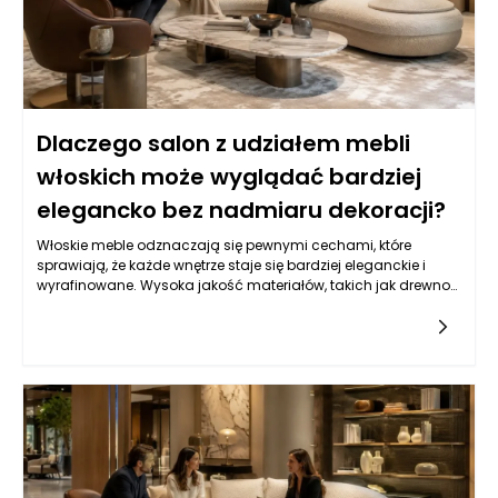
Dlaczego salon z udziałem mebli
włoskich może wyglądać bardziej
elegancko bez nadmiaru dekoracji?
Włoskie meble odznaczają się pewnymi cechami, które
sprawiają, że każde wnętrze staje się bardziej eleganckie i
wyrafinowane. Wysoka jakość materiałów, takich jak drewno
czy skóra, w połączeniu z kunsztem rzemieślniczym, tworzy
meble, które nie tylko przyciągają wzrok, ale także mają swoją
historię. Włoski design kładzie nacisk na harmonię formy i
funkcji, co oznacza, że każdy element jest przemyślany
zarówno pod kątem estetyki, jak i użytkowości. Meble włoskie
często mają minimalistyczne linie i subtelne detale, co
pozwala im harmonijnie wkomponować się w różne stylizacje
wnętrz, od klasycznych po nowoczesne. Dzięki temu można
stworzyć przestrzeń, która wyraża indywidualność, unikając
jednocześnie zbędnego przepychu i chaosu. Istotne jest