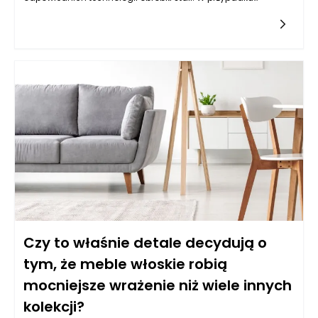
schodów, w których dominującym materiałem jest drewno,
stal odgrywa kluczową rolę w zapewnieniu stabilności i
bezpieczeństwa konstrukcji. W tym artykule przyjrzymy się
technologiom, które wykazują największą skuteczność w
obróbce stali na potrzeby produkcji schodów drewnianych.
Czy to właśnie detale decydują o
tym, że meble włoskie robią
mocniejsze wrażenie niż wiele innych
kolekcji?