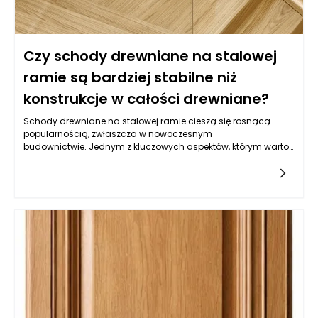
rozmieszczenie mebli w strefie wypoczynkowej, uwzględniając
kierunek, z którego pada światło dzienne, aby maksymalnie
wykorzystać potencjał, jaki niosą ze sobą ekskluzywne meble
do wnętrz.
Czy schody drewniane na stalowej
ramie są bardziej stabilne niż
konstrukcje w całości drewniane?
Schody drewniane na stalowej ramie cieszą się rosnącą
popularnością, zwłaszcza w nowoczesnym
budownictwie. Jednym z kluczowych aspektów, którym warto
się przyjrzeć, jest ich stabilność w porównaniu do
tradycyjnych konstrukcji w całości drewnianych. Aby
zrozumieć, dlaczego schody drewniane na stalowej ramie
mogą być bardziej stabilne, należy przyjrzeć się
właściwościom materiałów oraz sposobowi ich konstrukcji.
Stal, będąca materiałem niezwykle wytrzymałym, dodaje
solidności i odporności na deformacje. W przypadku
schodów drewnianych, ich stabilność zależy nie tylko od
samego drewna, ale także od tego, jak jest ono podparte i
wzmocnione przez stalowe elementy.