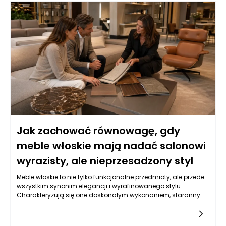
podstopnice, zwiększają ogólną wytrzymałość konstrukcji, co
jest kluczowe w domach, gdzie schody często są narażone
na duże obciążenia, jak w przypadku rodzin z dziećmi czy
osobami starszymi.
Jak zachować równowagę, gdy
meble włoskie mają nadać salonowi
wyrazisty, ale nieprzesadzony styl
Meble włoskie to nie tylko funkcjonalne przedmioty, ale przede
wszystkim synonim elegancji i wyrafinowanego stylu.
Charakteryzują się one doskonałym wykonaniem, starannym
doborem materiałów oraz unikatowym wzornictwem. Włoski
design, często łączący klasyczne formy z nowoczesnymi
akcentami, sprawia, że meble premium odnajdują miejsce w