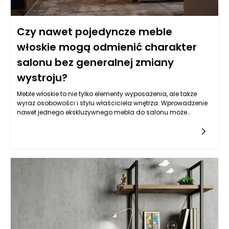
wizualnie, zamiast przypadkowego zbiorku mebli
rozstawionych w pośpiechu.
Czy nawet pojedyncze meble
włoskie mogą odmienić charakter
salonu bez generalnej zmiany
wystroju?
Meble włoskie to nie tylko elementy wyposażenia, ale także
wyraz osobowości i stylu właściciela wnętrza. Wprowadzenie
nawet jednego ekskluzywnego mebla do salonu może
całkowicie odmienić jego charakter. Włosi znani są z
doskonałej jakości wykonania i uwagi na detale, co sprawia,
że wybór takiego mebla staje się inwestycją w trwałość i
estetykę. Ponadto, włoski design potrafi wnieść do przestrzeni
atmosferę elegancji i luksusu, które przyciągają wzrok. Wiele
osób ceni sobie możliwość zmiany wyglądu swojego salonu
bez konieczności przeprowadzania generalnej metamorfozy,
a jeden dokładnie dobrany stół, sofa czy fotel mogą stać się
centralnym punktem aranżacji, jednocześnie harmonizując z
istniejącym wystrojem. Te subtelne, jakże wyrafinowane
zmiany w wystroju, mogą zatem przynieść efekty, które
przerosną najśmielsze oczekiwania.