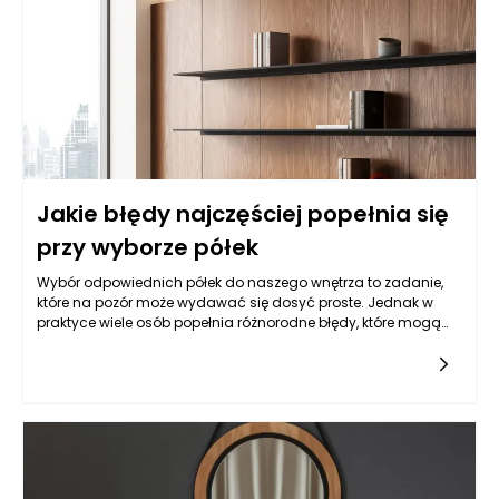
drewniane Rzeszów z dodatkami metalowymi, aby uzyskać
efekt elegancji połączonej z nowoczesnym designem,
jednocześnie zachowując komfort użytkowania i trwałość.
Takie połączenia pozwalają tworzyć konstrukcje
indywidualne, dopasowane do stylu wnętrza oraz
funkcjonalnych potrzeb domowników, co czyni je
rozwiązaniem niezwykle uniwersalnym.
Jakie błędy najczęściej popełnia się
przy wyborze półek
Wybór odpowiednich półek do naszego wnętrza to zadanie,
które na pozór może wydawać się dosyć proste. Jednak w
praktyce wiele osób popełnia różnorodne błędy, które mogą
negatywnie wpływać na estetykę oraz funkcjonalność
danego pomieszczenia. Warto zatem przyjrzeć się najczęściej
występującym pomyłkom, aby uniknąć niepotrzebnych
problemów, które mogą później narazić nas na dodatkowe
koszty związane z zakupem nowych mebli czy ich
przeróbkami. Na co więc zwrócić szczególną uwagę przy
wyborze półek?