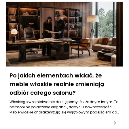
Po jakich elementach widać, że
meble włoskie realnie zmieniają
odbiór całego salonu?
Włoskiego wzornictwa nie da się pomylić z żadnym innym. To
harmonijne połączenie elegancji, tradycji i nowoczesności.
Meble włoskie charakteryzują się wyjątkowym podejściem do
kształtu, formy i koloru. Wysoka jakość materiałów idzie w
parze z precyzyjnym rzemiosłem, które przejawia się w każdym
detalu. Włoski styl to nie tylko meble, ale przede wszystkim