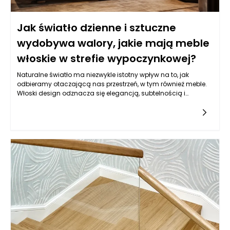
Jak światło dzienne i sztuczne
wydobywa walory, jakie mają meble
włoskie w strefie wypoczynkowej?
Naturalne światło ma niezwykle istotny wpływ na to, jak
odbieramy otaczającą nas przestrzeń, w tym również meble.
Włoski design odznacza się elegancją, subtelnością i
przemyślanym doborem materiałów, co sprawia, że poddany
działaniu światła dziennego zyskuje zupełnie nowe oblicze.
Jego kształty, faktury oraz kolory wydobywają się na pierwszy
plan, a wysokiej jakości elementy konstrukcyjne stają się
bardziej widoczne i doceniane. W momencie, gdy promienie
słoneczne padają na dobrze zaprojektowane meble włoskie,
można zauważyć, jak ich estetyka współwtóruje z naturalnym
otoczeniem, budując harmonijną całość. Ciepłe odcienie
drewna, subtelne tkaniny czy eleganckie metalowe akcenty
wspaniale współgrają ze światłem, co czyni je centralnym
punktem każdej aranżacji. Również detale, takie jak finezyjne
przeszycia tapicerki czy misternie wkomponowane elementy
dekoracyjne, stają się bardziej wyraziste, gdy wprawione w
ruch dzięki grze świateł. Warto zatem świadomie planować