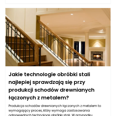
sposób myślenia o przestrzeni i codziennym życiu. W ofertach
sklepów takich jak Italmeble.pl można odnaleźć designerskie
kolekcje, które przynoszą do domów odrobinę włoskiej kultury,
wprowadzając jednocześnie atmosferę lekkości i elegancji.
Meble te często posiadają zaokrąglone krawędzie, które
nadają miękkości i przytulności, a także głębokie odcienie
kolorystyczne, które sprawiają, że każdy element staje się
akcentem w aranżacji wnętrza. Dzięki temu, każdy salon
wypełniony takimi meblami staje się nie tylko funkcjonalny, ale
i estetycznie atrakcyjny, pozwalając na unikalne wyrażenie
indywidualności ich właściciela.
Jakie technologie obróbki stali
najlepiej sprawdzają się przy
produkcji schodów drewnianych
łączonych z metalem?
Produkcja schodów drewnianych łączonych z metalem to
wymagający proces, który wymaga zastosowania
odpowiednich technologii obróbki stali. W przypadku