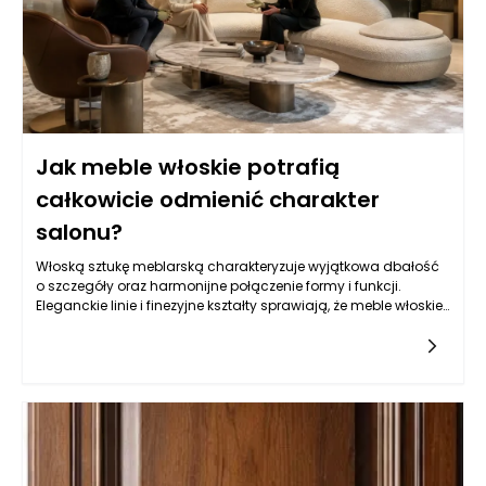
również to, że włoskie meble nie znikają w tłumie innych
dekoracji, lecz błyszczą w swoim towarzystwie, dzięki czemu
można osiągnąć wrażenie luksusu bez przesadnych ozdób.
Jak meble włoskie potrafią
całkowicie odmienić charakter
salonu?
Włoską sztukę meblarską charakteryzuje wyjątkowa dbałość
o szczegóły oraz harmonijne połączenie formy i funkcji.
Eleganckie linie i finezyjne kształty sprawiają, że meble włoskie
wprowadzają do wnętrza niepowtarzalny styl. Meble włoskie
są synonimem luksusu i jakości, co znalazło odzwierciedlenie
w ich popularności na całym świecie. Wybierając takie
elementy, jak sofy, fotele czy stoliki, jesteśmy pewni, że każda z
tych rzeczy łączy w sobie rzemieślniczą precyzję oraz wysokiej
jakości materiały. Ta niewidoczna, ale kluczowa jakość
wyrobów sprawia, że nawet mniej efektowne meble zyskują na
znaczeniu, gdy pojawiają się w eleganckich przestrzeniach.
Dbałość o detale, jak starannie dobrane okucia, a także