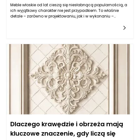
Meble włoskie od lat cieszą się niesłabnącą popularnością, a
ich wyjątkowy charakter nie jest przypadkiem. To właśnie
detale – zarówno w projektowaniu, jak i w wykonaniu –
sprawiają, że meble te wyróżniają się na tle innych
kolekcji. Italia, z jej bogatą historią rzemiosła, tradycją
artystyczną i dbałością o estetykę, stała się mekką dla
miłośników i producentów wyjątkowych mebli. W każdym
projekcie odczuwalne są wpływy lokalnych twórców oraz
innowacyjne podejście do klasyki, co czyni meble włoskie
prawdziwymi dziełami sztuki.
Dlaczego krawędzie i obrzeża mają
kluczowe znaczenie, gdy liczą się