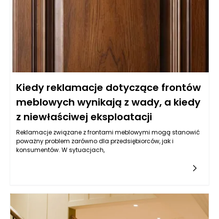
ręcznie wykonane zdobienia, czynią włoskie meble nie tylko
funkcjonalnymi elementami, ale także prawdziwymi dziełami
sztuki, które wprowadzają do każdego wnętrza szczególną
atmosferę.
Kiedy reklamacje dotyczące frontów
meblowych wynikają z wady, a kiedy
z niewłaściwej eksploatacji
Reklamacje związane z frontami meblowymi mogą stanowić
poważny problem zarówno dla przedsiębiorców, jak i
konsumentów. W sytuacjach,