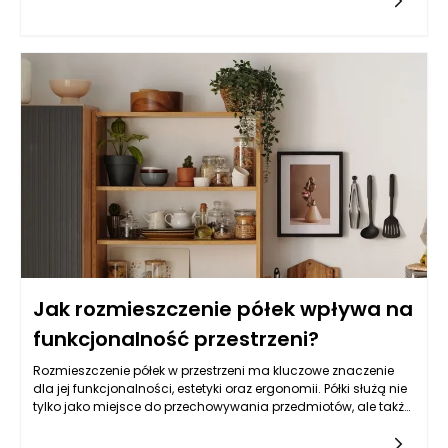
uwagę na kilka istotnych aspektów. Przede wszystkim, wysoka
jakość tkanin, drewna oraz metali jest często wyznacznikiem
wyjątkowości. Włoscy rzemieślnicy używają naturalnych,
trwałych i estetycznych komponentów, co sprawia, że meble
nie tylko doskonale się prezentują, ale są także funkcjonalne i
długowieczne. Warto zatem zwrócić uwagę na rodzaj
zastosowanych materiałów, ich pochodzenie oraz techniki
obróbcze.
Jak rozmieszczenie półek wpływa na
funkcjonalność przestrzeni?
Rozmieszczenie półek w przestrzeni ma kluczowe znaczenie
dla jej funkcjonalności, estetyki oraz ergonomii. Półki służą nie
tylko jako miejsce do przechowywania przedmiotów, ale także
jako elementy, które mogą wpływać na sposób, w jaki
przestrzeń jest użytkowana. Przemyślane rozmieszczenie półek