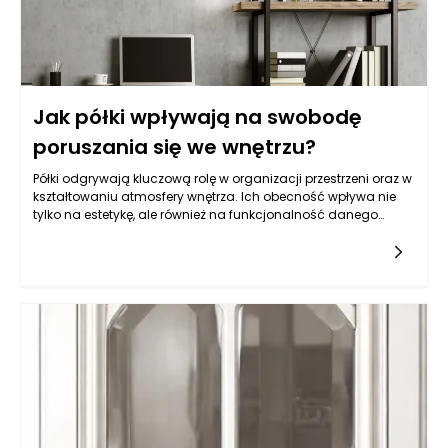
Jak półki wpływają na swobodę
poruszania się we wnętrzu?
Półki odgrywają kluczową rolę w organizacji przestrzeni oraz w
kształtowaniu atmosfery wnętrza. Ich obecność wpływa nie
tylko na estetykę, ale również na funkcjonalność danego
pomieszczenia. W odpowiedzi na potrzeby różnych stylów
życia, półki mogą przyczyniać się do stworzenia bardziej
przestronnych i otwartych powierzchni, co z kolei przekłada się
na swobodę poruszania się. Przemyślane umiejscowienie
półek, ich rozmiar oraz styl mają wpływ na to, jak
wykorzystujemy przestrzeń, jak czujemy się w niej i jak
poruszamy się po niej.