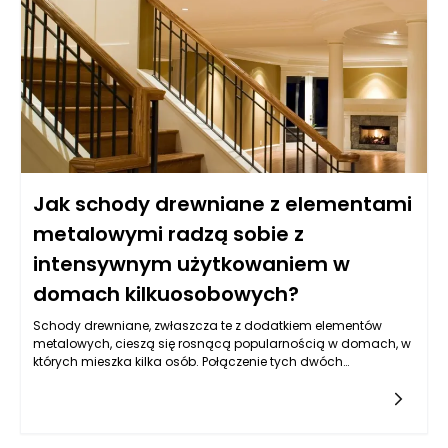
Jak schody drewniane z elementami
metalowymi radzą sobie z
intensywnym użytkowaniem w
domach kilkuosobowych?
Schody drewniane, zwłaszcza te z dodatkiem elementów
metalowych, cieszą się rosnącą popularnością w domach, w
których mieszka kilka osób. Połączenie tych dwóch
materiałów nie tylko nadaje schodom nowoczesny i
elegancki wygląd, ale także wprowadza istotne korzyści
funkcjonalne, które są ważne w kontekście intensywnego
użytkowania. Metalowe elementy, takie jak balustrady czy