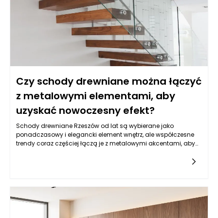
Czy schody drewniane można łączyć
z metalowymi elementami, aby
uzyskać nowoczesny efekt?
Schody drewniane Rzeszów od lat są wybierane jako
ponadczasowy i elegancki element wnętrz, ale współczesne
trendy coraz częściej łączą je z metalowymi akcentami, aby
uzyskać nowoczesny i efektowny wygląd. Naturalne ciepło
drewna zestawione z surowością metalu tworzy kontrast, który
idealnie wpisuje się w oczekiwania osób poszukujących
harmonii między tradycją a minimalizmem. Wnętrza, w
których pojawiają się takie zestawienia, zyskują na lekkości,
dynamice i wyrazistości, ponieważ metal wprowadza
geometryczną dyscyplinę, a drewno ociepla wizualnie
przestrzeń. Coraz więcej inwestorów wybiera schody