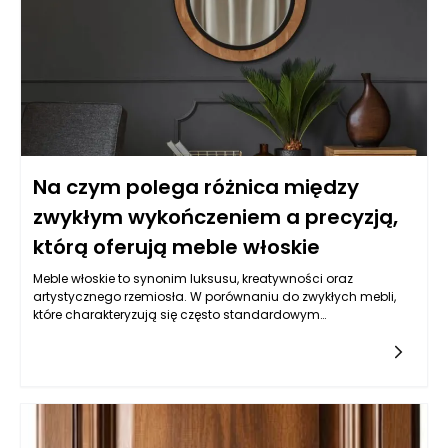
Na czym polega różnica między
zwykłym wykończeniem a precyzją,
którą oferują meble włoskie
Meble włoskie to synonim luksusu, kreatywności oraz
artystycznego rzemiosła. W porównaniu do zwykłych mebli,
które charakteryzują się często standardowym
wykończeniem, produkty włoskich producentów przyciągają
uwagę na każdym etapie realizacji. Różnice te są widoczne
nie tylko w estetyce, ale również w zastosowanych
materiałach, technologiach i procesie produkcji. Meble włoskie
są efektem pasji, doświadczenia oraz zamiłowania do
perfekcji, co sprawia, że oferują one znacznie wyższą jakość
zarówno pod względem wizualnym, jak i funkcyjnym.