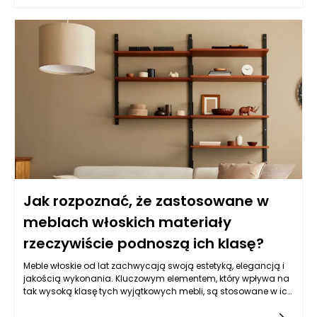
różnorodnych aranżacjach. Ich estetyka opiera się na
harmonijnej kompozycji kształtów, śmiałych kolorach i
dbałości o detale, co czyni je idealnym wyborem dla osób
pragnących wyrazić swoją indywidualność. W kontekście
salonu, meble te mogą stać się centralnym punktem
aranżacji, nadając jej charakteru bez przytłaczania
przestrzeni. Elegancka sofa, stylowy stolik kawowy czy
nowoczesny regał mogą w jednym stylowym zestawieniu
wprowadzić atmosferę luksusu i komfortu, przy jednoczesnym
zachowaniu zachęcającej, przytulnej atmosfery.
Jak rozpoznać, że zastosowane w
meblach włoskich materiały
rzeczywiście podnoszą ich klasę?
Meble włoskie od lat zachwycają swoją estetyką, elegancją i
jakością wykonania. Kluczowym elementem, który wpływa na
tak wysoką klasę tych wyjątkowych mebli, są stosowane w ich
produkcji materiały. Aby dostrzec, że materiały rzeczywiście
podnoszą wartość i prestiż mebli włoskich, należy zwrócić