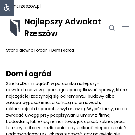
rejent.rzeszow.pl
Najlepszy Adwokat
Rzeszów
Strona główna
›
Poradnik
›
Dom i ogród
Dom i ogród
Strefa „Dom i ogród” w poradniku najlepszy-
adwokat.rzeszow.pl pomaga uporządkować sprawy, które
najczęściej zaczynają się od remontu, budowy albo
zakupu wyposażenia, a kończą na umowach,
reklamacjach i sporach z wykonawcą. Wyjaśniamy, na co
zwracać uwagę przy podpisywaniu umów z firmą
budowlaną lub ekipą remontową, jak opisać zakres prac,
terminy, odbiory i rozliczenia, aby uniknąć nieporozumień.
Podpowiadamy też, jak postępować, gdy pojawiają się