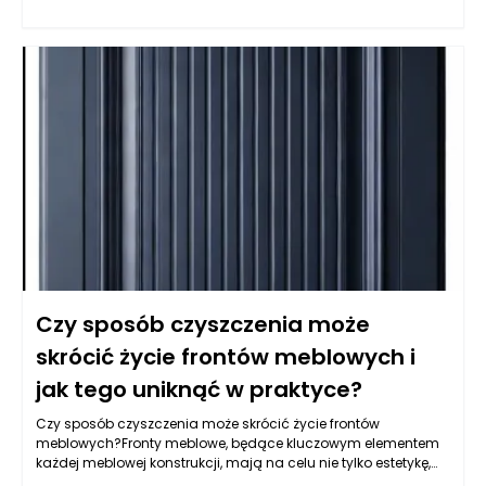
zachowania ciepła wewnątrz domu. Choć pozornie są jedynie
praktycznym wejściem do wnętrza, w rzeczywistości
odgrywają istotną rolę w bilansie energetycznym budynku. W
tym artykule przyjrzymy się, w jaki sposób drzwi wpływają na
zużycie energii, na co zwrócić uwagę przy ich wyborze oraz jak
zadbać o to, by spełniały najwyższe standardy izolacyjności.
Czy sposób czyszczenia może
skrócić życie frontów meblowych i
jak tego uniknąć w praktyce?
Czy sposób czyszczenia może skrócić życie frontów
meblowych?Fronty meblowe, będące kluczowym elementem
każdej meblowej konstrukcji, mają na celu nie tylko estetykę,
ale również ochronę wyposażenia przed uszkodzeniami. Ich