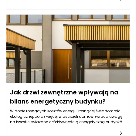
może zorganizować przestrzeń, zwiększyć jej użyteczność i
stworzyć harmonię wizualną. W kontekście funkcjonalności,
odpowiednie umiejscowienie półek umożliwia łatwy dostęp do
najczęściej używanych przedmiotów, a jednocześnie
wzmacnia ogólny styl pomieszczenia.
Jak drzwi zewnętrzne wpływają na
bilans energetyczny budynku?
W dobie rosnących kosztów energii i rosnącej świadomości
ekologicznej, coraz więcej właścicieli domów zwraca uwagę
na kwestie związane z efektywnością energetyczną budynków.
Kluczowym elementem tej układanki są drzwi zewnętrzne –
często niedoceniane, a mające ogromne znaczenie dla