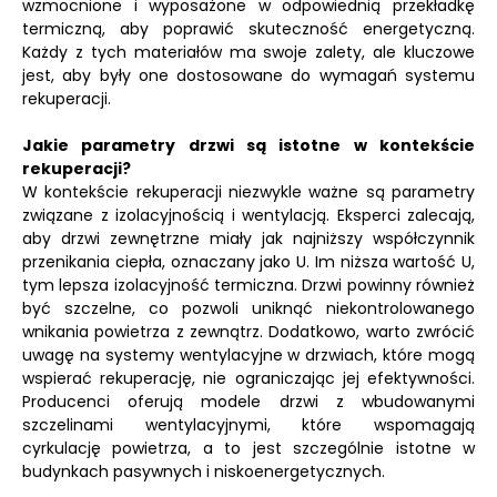
wzmocnione i wyposażone w odpowiednią przekładkę
termiczną, aby poprawić skuteczność energetyczną.
Każdy z tych materiałów ma swoje zalety, ale kluczowe
jest, aby były one dostosowane do wymagań systemu
rekuperacji.
Jakie parametry drzwi są istotne w kontekście
rekuperacji?
W kontekście rekuperacji niezwykle ważne są parametry
związane z izolacyjnością i wentylacją. Eksperci zalecają,
aby drzwi zewnętrzne miały jak najniższy współczynnik
przenikania ciepła, oznaczany jako U. Im niższa wartość U,
tym lepsza izolacyjność termiczna. Drzwi powinny również
być szczelne, co pozwoli uniknąć niekontrolowanego
wnikania powietrza z zewnątrz. Dodatkowo, warto zwrócić
uwagę na systemy wentylacyjne w drzwiach, które mogą
wspierać rekuperację, nie ograniczając jej efektywności.
Producenci oferują modele drzwi z wbudowanymi
szczelinami wentylacyjnymi, które wspomagają
cyrkulację powietrza, a to jest szczególnie istotne w
budynkach pasywnych i niskoenergetycznych.