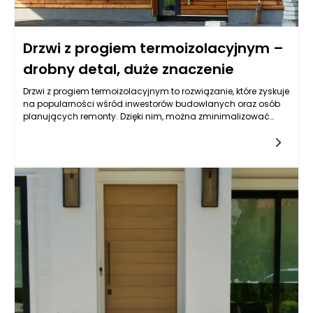
Drzwi z progiem termoizolacyjnym –
drobny detal, duże znaczenie
Drzwi z progiem termoizolacyjnym to rozwiązanie, które zyskuje
na popularności wśród inwestorów budowlanych oraz osób
planujących remonty. Dzięki nim, można zminimalizować
straty ciepła i obniżyć koszty ogrzewania. Jednak to nie tylko
oszczędność finansowa, ale także wiele innych korzyści
związanych z komfortem użytkowania. Drzwi te zazwyczaj
składają się z materiałów o wysokich właściwościach
termoizolacyjnych, co pozwala na znaczną redukcję
przepływu zimnego powietrza i eliminację mostków
termicznych. W obliczu rosnących kosztów energii, inwestycja
w drzwi z progiem termoizolacyjnym staje się coraz bardziej
opłacalna, a ich wpływ na bilans energetyczny domu jest nie
do przecenienia.