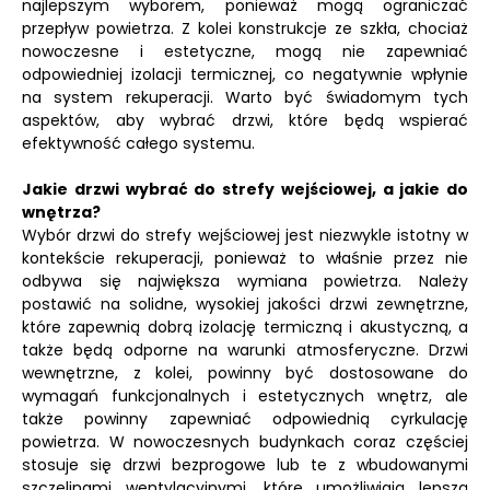
najlepszym wyborem, ponieważ mogą ograniczać
przepływ powietrza. Z kolei konstrukcje ze szkła, chociaż
nowoczesne i estetyczne, mogą nie zapewniać
odpowiedniej izolacji termicznej, co negatywnie wpłynie
na system rekuperacji. Warto być świadomym tych
aspektów, aby wybrać drzwi, które będą wspierać
efektywność całego systemu.
Jakie drzwi wybrać do strefy wejściowej, a jakie do
wnętrza?
Wybór drzwi do strefy wejściowej jest niezwykle istotny w
kontekście rekuperacji, ponieważ to właśnie przez nie
odbywa się największa wymiana powietrza. Należy
postawić na solidne, wysokiej jakości drzwi zewnętrzne,
które zapewnią dobrą izolację termiczną i akustyczną, a
także będą odporne na warunki atmosferyczne. Drzwi
wewnętrzne, z kolei, powinny być dostosowane do
wymagań funkcjonalnych i estetycznych wnętrz, ale
także powinny zapewniać odpowiednią cyrkulację
powietrza. W nowoczesnych budynkach coraz częściej
stosuje się drzwi bezprogowe lub te z wbudowanymi
szczelinami wentylacyjnymi, które umożliwiają lepszą