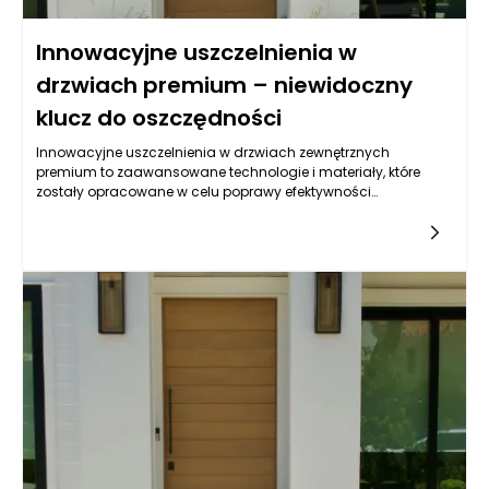
Innowacyjne uszczelnienia w
drzwiach premium – niewidoczny
klucz do oszczędności
Innowacyjne uszczelnienia w drzwiach zewnętrznych
premium to zaawansowane technologie i materiały, które
zostały opracowane w celu poprawy efektywności
energetycznej oraz komfortu użytkowania. W przypadku drzwi
premium, które są często inwestycją na lata, szczególną
wagę przykłada się do detali, a tym samym do jakości
uszczelek. Te nowoczesne rozwiązania mogą przyjmować
różne formy, od elastycznych taśm uszczelniających po
specjalnie zaprojektowane systemy, które skutecznie
minimalizują straty ciepła oraz zmniejszają hałas z
zewnątrz. To właśnie te cechy decydują o przewadze drzwi
premium nad standardowymi produktami, które często nie są
w stanie zapewnić odpowiedniego komfortu termicznego czy
akustycznego.