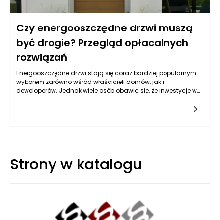
Czy energooszczędne drzwi muszą
być drogie? Przegląd opłacalnych
rozwiązań
Energooszczędne drzwi stają się coraz bardziej popularnym
wyborem zarówno wśród właścicieli domów, jak i
deweloperów. Jednak wiele osób obawia się, że inwestycje w
takie rozwiązania będą zbyt kosztowne. W rzeczywistości
jednak warto zrozumieć, że cena energooszczędnych drzwi
nie zawsze musi być wysoka, a ich wybór może przynieść
znaczne oszczędności w dłuższej perspektywie. Na rynku
dostępnych jest wiele opłacalnych opcji, które łączą w sobie
nowoczesną technologię, wysoką jakość i rozsądne ceny.
Strony w katalogu